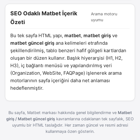
SEO Odaklı Matbet İçerik
Arama motoru
uyumu
Özeti
Bu tek sayfa HTML yapı,
matbet
,
matbet giriş
ve
matbet güncel giriş
ana kelimeleri etrafında
şekillendirilmiş, tablo benzeri hafif gölgeli kartlardan
oluşan bir düzen kullanır. Başlık hiyerarşisi (H1, H2,
H3), iç bağlantı menüsü ve yapılandırılmış veri
(Organization, WebSite, FAQPage) işlenerek arama
motorlarının sayfa içeriğini daha net anlaması
hedeflenmiştir.
Bu sayfa, Matbet markası hakkında genel bilgilendirme ve
Matbet
giriş / Matbet güncel giriş
kavramlarına odaklanan tek sayfalık, SEO
uyumlu bir HTML taslağıdır. Her zaman güncel ve resmi adresi
kullanmaya özen gösterin.