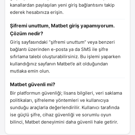
kanallardan paylaşılan yeni giriş bağlantısını takip
ederek hesabınıza erişin.
Şifremi unuttum, Matbet giriş yapamıyorum.
Çözüm nedir?
Giriş sayfasındaki “şifremi unuttum” veya benzeri
bağlantı üzerinden e-posta ya da SMS ile şifre
sıfırlama talebi oluşturabilirsiniz. Bu işlemi yaparken
kullandığınız sayfanın Matbet’e ait olduğundan
mutlaka emin olun.
Matbet güvenli mi?
Bir platformun güvenliği; lisans bilgileri, veri saklama
politikaları, şifreleme yöntemleri ve kullanıcıya
sunduğu araçlarla değerlendirilir. Kullanıcı tarafında
ise güçlü şifre, cihaz güvenliği ve sorumlu oyun
bilinci, Matbet deneyimini daha güvenli hale getirir.