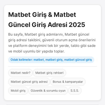
Matbet Giriş & Matbet
Güncel Giriş Adresi 2025
Bu sayfa, Matbet giriş adımlarını, Matbet güncel
giriş adresi takibini, güvenli oturum açma önerilerini
ve platform deneyimini tek bir yerde, tablo gibi sade
ve mobil uyumlu bir yapıda toplar.
Odak kelimeler:
matbet
,
matbet giriş
,
matbet güncel giriş
Matbet nedir?
Matbet giriş rehberi
Matbet güncel giriş adresi
Bonus & kampanyalar
Mobil giriş
Güvenlik & sorumlu oyun
S.S.S.