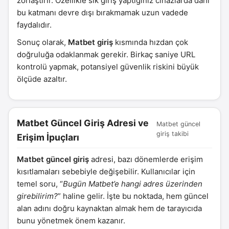
zorlaştırır. Özellikle sık giriş yaptığınız cihazlarda dahi
bu katmanı devre dışı bırakmamak uzun vadede
faydalıdır.
Sonuç olarak,
Matbet giriş
kısmında hızdan çok
doğruluğa odaklanmak gerekir. Birkaç saniye URL
kontrolü yapmak, potansiyel güvenlik riskini büyük
ölçüde azaltır.
Matbet Güncel Giriş Adresi ve
Matbet güncel
giriş takibi
Erişim İpuçları
Matbet güncel giriş
adresi, bazı dönemlerde erişim
kısıtlamaları sebebiyle değişebilir. Kullanıcılar için
temel soru, “
Bugün Matbet’e hangi adres üzerinden
girebilirim?
” haline gelir. İşte bu noktada, hem güncel
alan adını doğru kaynaktan almak hem de tarayıcıda
bunu yönetmek önem kazanır.