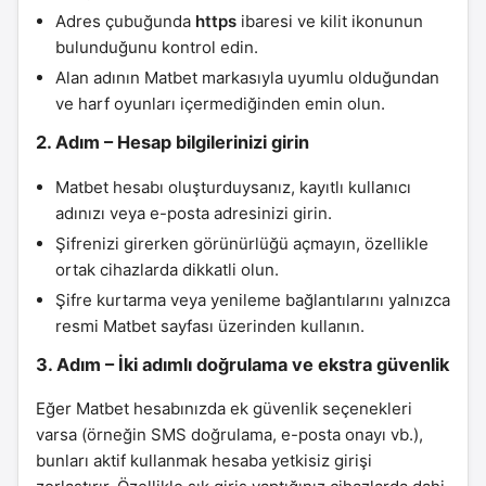
Adres çubuğunda
https
ibaresi ve kilit ikonunun
bulunduğunu kontrol edin.
Alan adının Matbet markasıyla uyumlu olduğundan
ve harf oyunları içermediğinden emin olun.
2. Adım – Hesap bilgilerinizi girin
Matbet hesabı oluşturduysanız, kayıtlı kullanıcı
adınızı veya e-posta adresinizi girin.
Şifrenizi girerken görünürlüğü açmayın, özellikle
ortak cihazlarda dikkatli olun.
Şifre kurtarma veya yenileme bağlantılarını yalnızca
resmi Matbet sayfası üzerinden kullanın.
3. Adım – İki adımlı doğrulama ve ekstra güvenlik
Eğer Matbet hesabınızda ek güvenlik seçenekleri
varsa (örneğin SMS doğrulama, e-posta onayı vb.),
bunları aktif kullanmak hesaba yetkisiz girişi