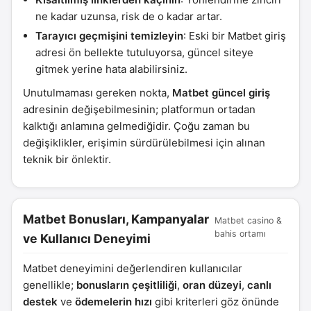
ne kadar uzunsa, risk de o kadar artar.
Tarayıcı geçmişini temizleyin
: Eski bir Matbet giriş
adresi ön bellekte tutuluyorsa, güncel siteye
gitmek yerine hata alabilirsiniz.
Unutulmaması gereken nokta,
Matbet güncel giriş
adresinin değişebilmesinin; platformun ortadan
kalktığı anlamına gelmediğidir. Çoğu zaman bu
değişiklikler, erişimin sürdürülebilmesi için alınan
teknik bir önlektir.
Matbet Bonusları, Kampanyalar
Matbet casino &
bahis ortamı
ve Kullanıcı Deneyimi
Matbet deneyimini değerlendiren kullanıcılar
genellikle;
bonusların çeşitliliği
,
oran düzeyi
,
canlı
destek
ve
ödemelerin hızı
gibi kriterleri göz önünde