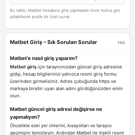
Bu tablo, Matbet hesabına giriş yapmadan önce hızlıca göz
atılabilecek pratik bir özet sunar.
Matbet Giriş – Sık Sorulan Sorular
FAQ
Matbet’e nasıl giriş yaparım?
Matbet giriş
için tarayıcınızdan güncel giriş adresine
gidip, hesap bilgilerinizi yalnızca resmi giriş formu
üzerinden girmelisiniz. Adres çubuğunda https ve
markaya birebir uyan alan adını gördüğünüzden emin
olun.
Matbet güncel giriş adresi değişirse ne
yapmalıyım?
Öncelikle eski yer imlerini, kısayolları ve tarayıcı
geçmişini temizleyin. Ardından Matbet ile ilişkili resmi